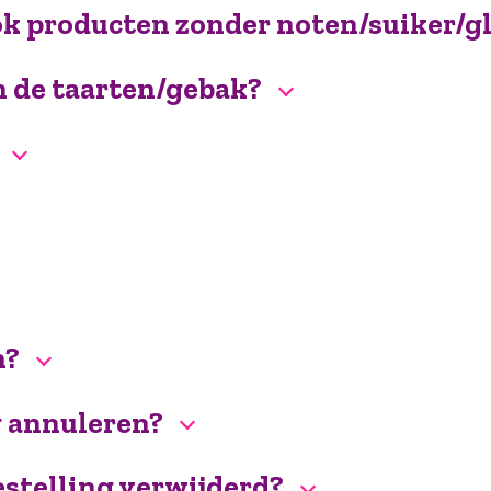
r ook producten zonder noten/suiker/g
n de taarten/gebak?
n?
g annuleren?
stelling verwijderd?