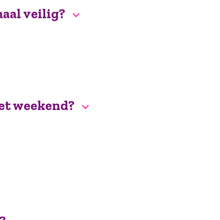
maal veilig?
het weekend?