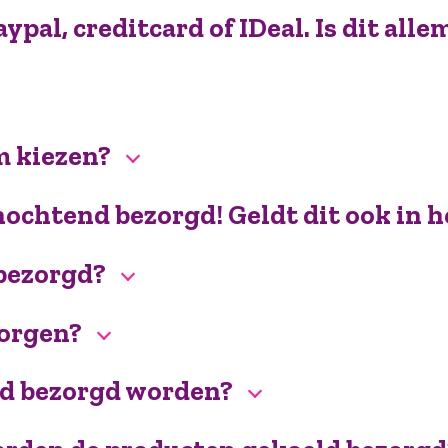
pal, creditcard of IDeal. Is dit alle
m kiezen?
enochtend bezorgd! Geldt dit ook in 
 bezorgd?
zorgen?
and bezorgd worden?