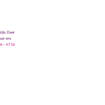
zijn. Daar
tuur ons
06 – 47 56