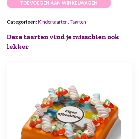
TOEVOEGEN AAN WINKELWAGEN
"Unicorn"
10-
Categorieën:
Kindertaarten
,
Taarten
12
pers
Deze taarten vind je misschien ook
€
lekker
49,50
aantal