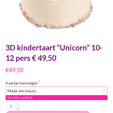
3D kindertaart “Unicorn” 10-
12 pers € 49,50
€49,50
Kaartje toevoegen
Dit veld is verplicht.
3D
kindertaart