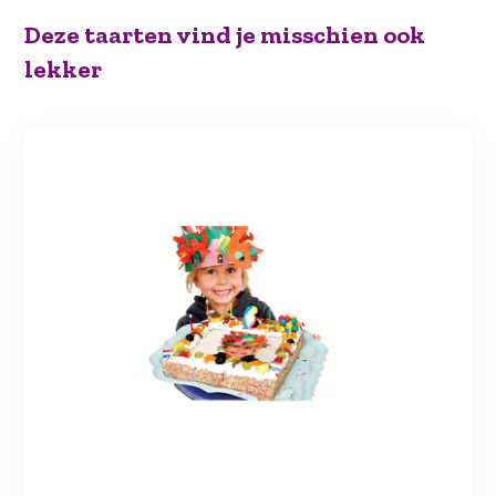
pers
Deze taarten vind je misschien ook
€
lekker
33,50
aantal