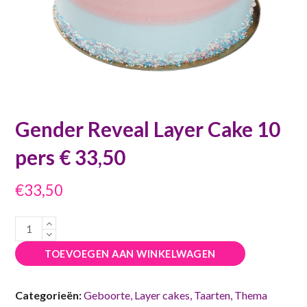
Gender Reveal Layer Cake 10
pers € 33,50
€
33,50
Gender
Reveal
TOEVOEGEN AAN WINKELWAGEN
Layer
Cake
Categorieën:
Geboorte
,
Layer cakes
,
Taarten
,
Thema
10